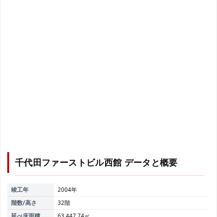
千代田ファーストビル西館
データと概要
竣工年
2004年
階数/高さ
32階
延べ床面積
63,447.74㎡