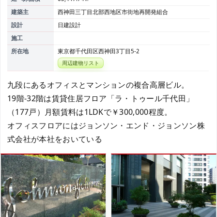
建築主
西神田三丁目北部西地区市街地再開発組合
設計
日建設計
施工
所在地
東京都千代田区西神田3丁目5-2
周辺建物リスト
九段にあるオフィスとマンションの複合高層ビル。
19階-32階は賃貸住居フロア「ラ・トゥール千代田」
（177戸）月額賃料は1LDKで￥300,000程度。
オフィスフロアにはジョンソン・エンド・ジョンソン株
式会社が本社をおいている