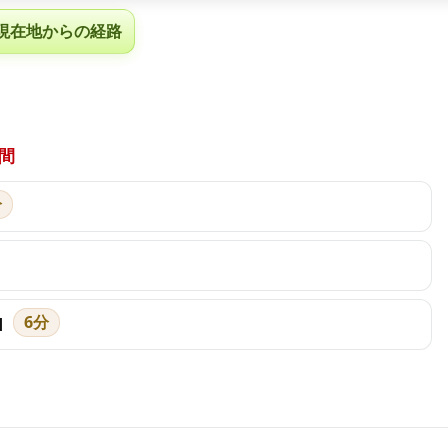
現在地からの経路
間
分
6分
]