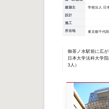
建築主
学校法人 日
設計
施工
所在地
東京都千代田
御茶ノ水駅前に広が
日本大学法科大学院
3人）