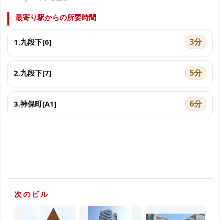
最寄り駅からの所要時間
3分
1.九段下[6]
5分
2.九段下[7]
6分
3.神保町[A1]
次のビル