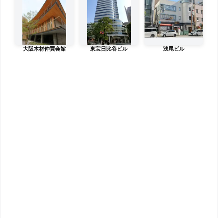
大阪木材仲買会館
東宝日比谷ビル
浅尾ビル