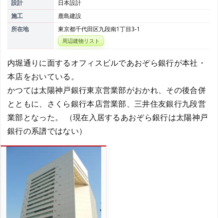
設計
日本設計
施工
鹿島建設
所在地
東京都千代田区九段南1丁目3-1
周辺建物リスト
内堀通りに面するオフィスビルであおぞら銀行が本社・
本店をおいている。
かつては太陽神戸銀行東京営業部がおかれ、その後合併
とともに、さくら銀行本店営業部、三井住友銀行九段営
業部となった。 （現在入居するあおぞら銀行は太陽神戸
銀行の系譜ではない）