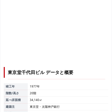
東京堂千代田ビル
データと概要
竣工年
1977年
階数/高さ
20階
延べ床面積
34,140㎡
建築主
東京堂・太陽神戸銀行