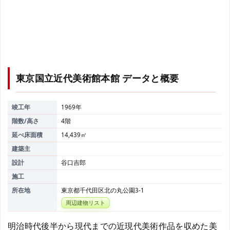
東京国立近代美術館本館
データと概要
竣工年
1969年
階数/高さ
4階
延べ床面積
14,439㎡
建築主
設計
谷口吉郎
施工
所在地
東京都千代田区北の丸公園3-1
周辺建物リスト
明治時代後半から現代までの近現代美術作品を収めた美