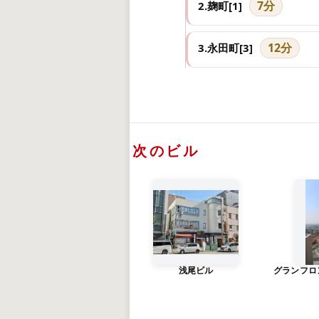
7分
2.麹町[1]
12分
3.永田町[3]
次のビル
浅尾ビル
グランフロ