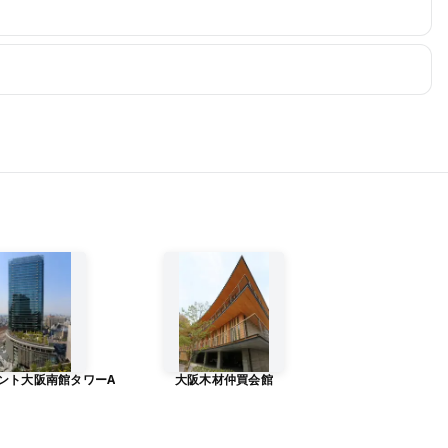
ント大阪南館タワーA
大阪木材仲買会館