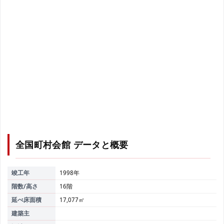
全国町村会館
データと概要
竣工年
1998年
階数/高さ
16階
延べ床面積
17,077㎡
建築主