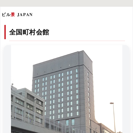
ビル
景
JAPAN
全国町村会館