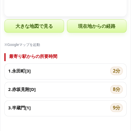
大きな地図で見る
現在地からの経路
※Googleマップを起動
最寄り駅からの所要時間
2分
1.永田町[3]
8分
2.赤坂見附[D]
9分
3.半蔵門[1]