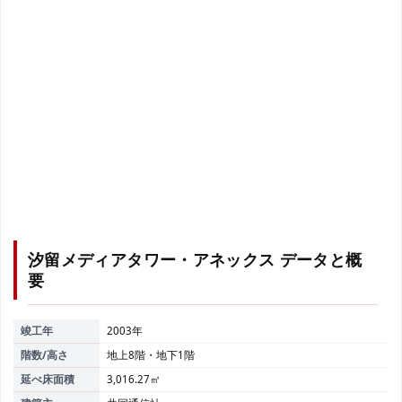
汐留メディアタワー・アネックス
データと概
要
竣工年
2003年
階数/高さ
地上8階・地下1階
延べ床面積
3,016.27㎡