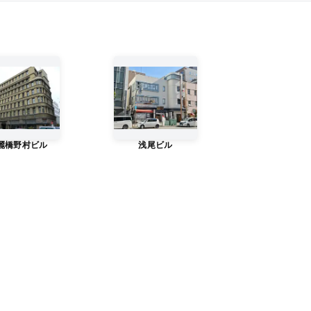
麗橋野村ビル
浅尾ビル