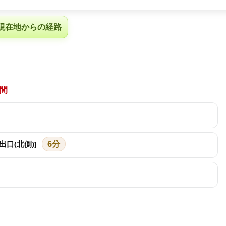
現在地からの経路
間
6分
出口(北側)]