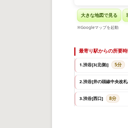
大きな地図で見る
※Googleマップを起動
最寄り駅からの所要時
5分
1.渋谷[3(北側)]
2.渋谷[井の頭線中央改札
8分
3.渋谷[西口]