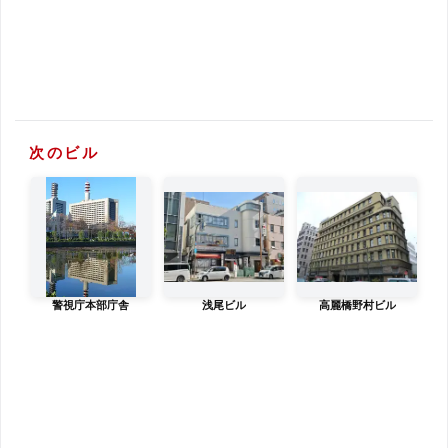
次のビル
警視庁本部庁舎
浅尾ビル
高麗橋野村ビル