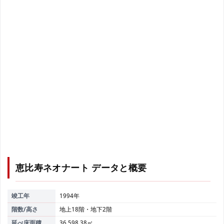
恵比寿ネオナート
データと概要
竣工年
1994年
階数/高さ
地上18階・地下2階
延べ床面積
36,598.38㎡