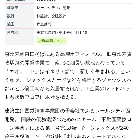
建築主
レールシティ西開発
設計
梓設計、交建設計
施工
鹿島建設
所在地
東京都渋谷区恵比寿4丁目1-18
周辺建物リスト
恵比寿駅東口そばにある高層オフィスビル。 旧恵比寿貨
物駅跡の開発事業で、南北に細長い敷地となっている。
「ネオナート」はイタリア語で「新しく生まれる」とい
う意味。 ジャックスカードなどを発行するジャックス本
部がビル竣工時から入居するほか、IT企業のレッドハッ
トも複数フロアに本社を構える。
建築主は国鉄清算事業団の子会社であるレールシティ西
開発。 国鉄の債務返済のためのスキーム「不動産変換ロ
ーン事業」による第一号完成物件で、ジャックスが240
億円を投資した。 住宅棟「恵比寿ネオナートアネック