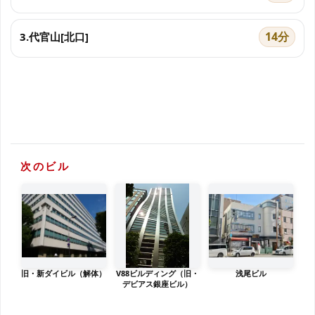
14分
3.代官山[北口]
次のビル
旧・新ダイビル（解体）
V88ビルディング（旧・
浅尾ビル
デビアス銀座ビル）