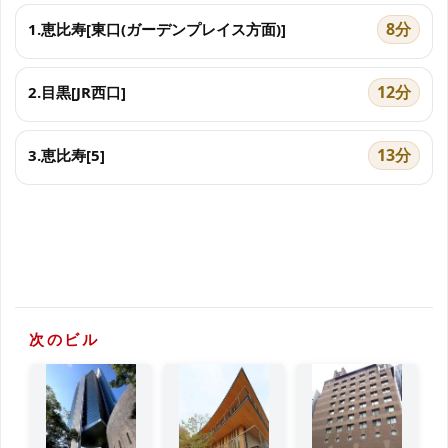
8分
1.恵比寿[東口(ガーデンプレイス方面)]
12分
2.目黒[JR西口]
13分
3.恵比寿[5]
次のビル