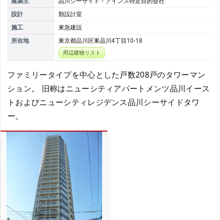
建築主
品川シーサイド・アインス特定目的会社
設計
類設計室
施工
東急建設
所在地
東京都品川区東品川4丁目10-18
周辺建物リスト
ファミリータイプを中心とした戸数208戸のタワーマン
ション。 旧称はニューシティアパートメンツ品川イース
トおよびニューシティレジデンス品川シーサイドタワ
ー。