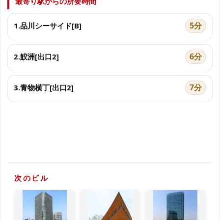
最寄り駅からの所要時間
5分
1.品川シーサイド[B]
6分
2.鮫洲[出口2]
7分
3.青物横丁[出口2]
次のビル