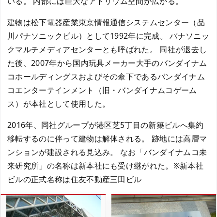
いる。 内部には巨大なアトリウム空間が広がる。
建物は松下電器産業東京情報通信システムセンター（品
川パナソニックビル）として1992年に完成。 パナソニッ
クマルチメディアセンターとも呼ばれた。 同社が退去し
た後、2007年から国内玩具メーカー大手のバンダイナム
コホールディングスおよびその傘下であるバンダイナム
コエンターテインメント（旧・バンダイナムコゲーム
ス）が本社として使用した。
2016年、同社グループが港区芝5丁目の新築ビルへ集約
移転するのに伴って建物は解体される。 跡地には高層マ
ンションが建設される見込み。 なお「バンダイナムコ未
来研究所」の名称は新本社にも受け継がれた。※新本社
ビルの正式名称は住友不動産三田ビル