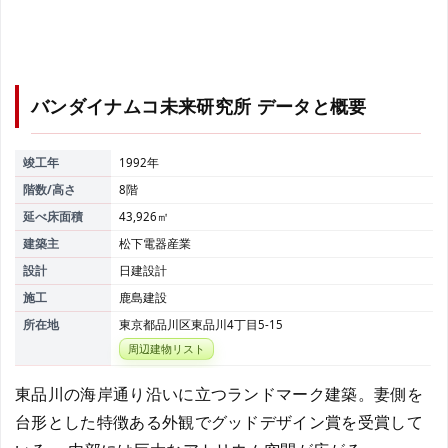
バンダイナムコ未来研究所
データと概要
竣工年
1992年
階数/高さ
8階
延べ床面積
43,926㎡
建築主
松下電器産業
設計
日建設計
施工
鹿島建設
所在地
東京都品川区東品川4丁目5-15
周辺建物リスト
東品川の海岸通り沿いに立つランドマーク建築。妻側を
台形とした特徴ある外観でグッドデザイン賞を受賞して