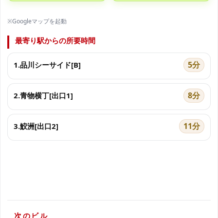
※Googleマップを起動
最寄り駅からの所要時間
5分
1.品川シーサイド[B]
8分
2.青物横丁[出口1]
11分
3.鮫洲[出口2]
次のビル