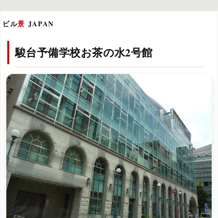
ビル
景
JAPAN
駿台予備学校お茶の水2号館