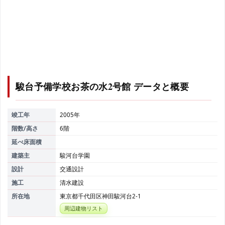
駿台予備学校お茶の水2号館
データと概要
竣工年
2005年
階数/高さ
6階
延べ床面積
建築主
駿河台学園
設計
交通設計
施工
清水建設
所在地
東京都千代田区神田駿河台2-1
周辺建物リスト