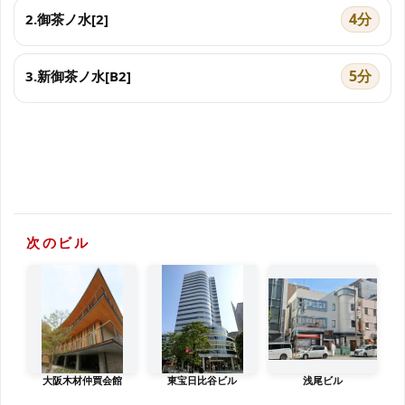
4分
2.御茶ノ水[2]
5分
3.新御茶ノ水[B2]
次のビル
大阪木材仲買会館
東宝日比谷ビル
浅尾ビル