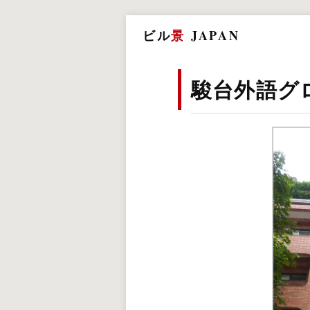
ビル
景
JAPAN
駿台外語グ