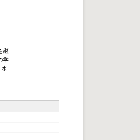
を継
の学
ノ水