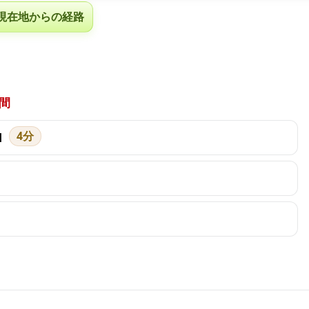
現在地からの経路
間
4分
]