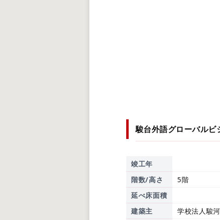
駿台外語グローバルビ
竣工年
階数/高さ
5階
延べ床面積
建築主
学校法人駿