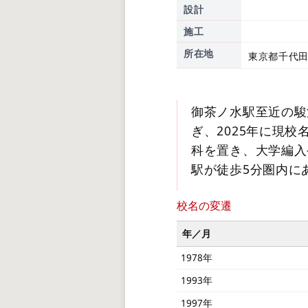
設計
施工
所在地
東京都千代田
御茶ノ水駅至近の駿
ぎ、2025年に現
科を置き、大学編入
駅が徒歩5分圏内に
校名の変遷
年／月
1978年
1993年
1997年