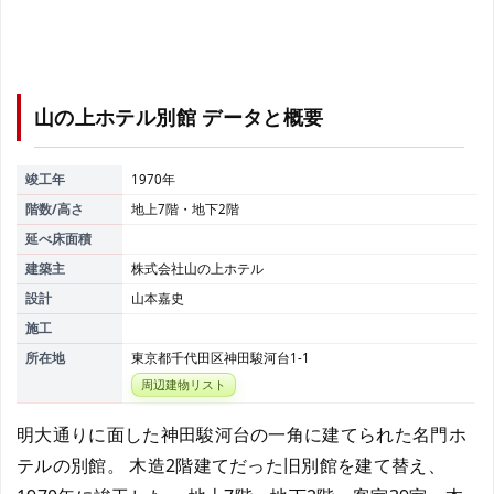
山の上ホテル別館
データと概要
竣工年
1970年
階数/高さ
地上7階・地下2階
延べ床面積
建築主
株式会社山の上ホテル
設計
山本嘉史
施工
所在地
東京都千代田区神田駿河台1-1
周辺建物リスト
明大通りに面した神田駿河台の一角に建てられた名門ホ
テルの別館。 木造2階建てだった旧別館を建て替え、