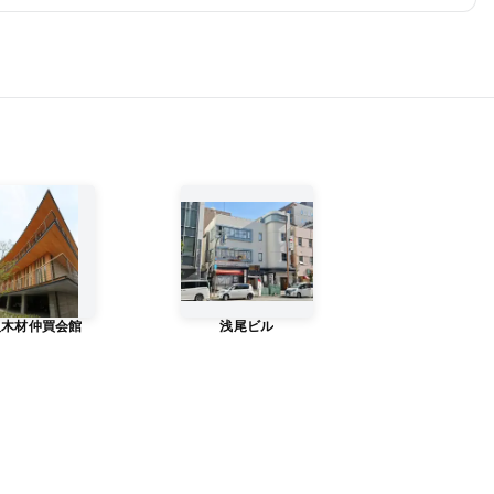
阪木材仲買会館
浅尾ビル