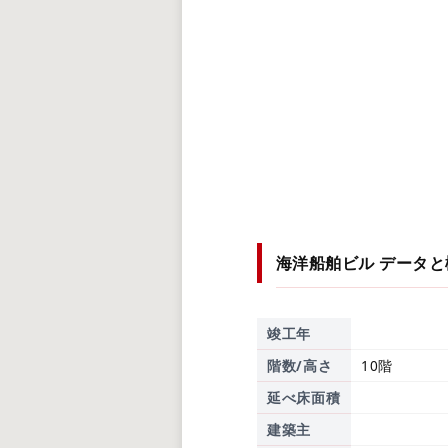
海洋船舶ビル
データと
竣工年
階数/高さ
10階
延べ床面積
建築主