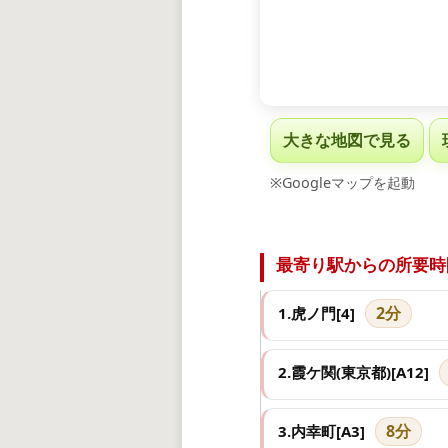
大きな地図で見る
※Googleマップを起動
最寄り駅からの所要時
2分
1.虎ノ門[4]
2.霞ケ関(東京都)[A12]
8分
3.内幸町[A3]