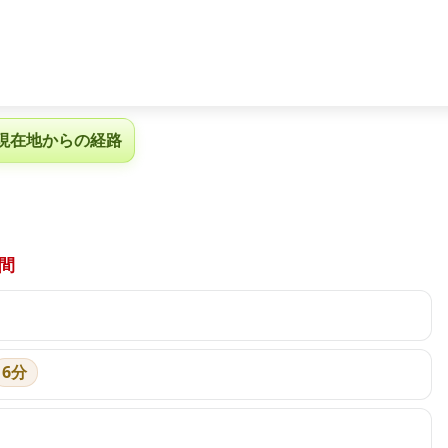
現在地からの経路
間
6分