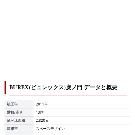
BUREX(ビュレックス)虎ノ門
データと概要
竣工年
2011年
階数/高さ
13階
延べ床面積
2,820㎡
建築主
スペースデザイン