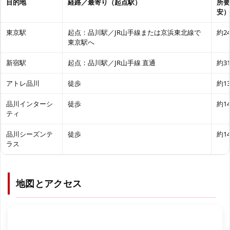
目的地
経路／最寄り（起点駅）
所要
安）
東京駅
起点：品川駅／JR山手線または京浜東北線で
約2
東京駅へ
新宿駅
起点：品川駅／JR山手線 直通
約3
アトレ品川
徒歩
約1
品川インターシ
徒歩
約1
ティ
品川シーズンテ
徒歩
約1
ラス
地図とアクセス