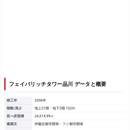
フェイバリッチタワー品川
データと概要
竣工年
2006年
階数/高さ
地上31階・地下2階 102m
延べ床面積
24,614.99㎡
建築主
伊藤忠都市開発・フジ都市開発