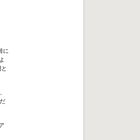
階に
よ
間と
、
だ
ア