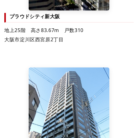
プラウドシティ新大阪
地上25階 高さ83.67m 戸数310
大阪市淀川区西宮原2丁目