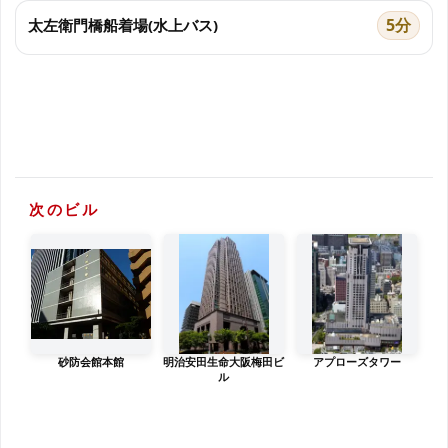
5分
太左衛門橋船着場(水上バス)
次のビル
砂防会館本館
明治安田生命大阪梅田ビ
アプローズタワー
ル