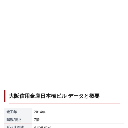
大阪信用金庫日本橋ビル
データと概要
竣工年
2014年
階数/高さ
7階
延べ床面積
4,459.94㎡