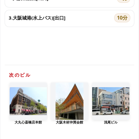
10分
3.大阪城港(水上バス)[出口]
次のビル
大丸心斎橋店本館
大阪木材仲買会館
浅尾ビル