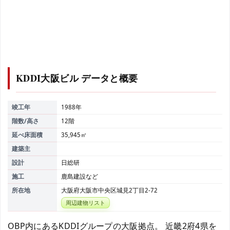
KDDI大阪ビル
データと概要
竣工年
1988年
階数/高さ
12階
延べ床面積
35,945㎡
建築主
設計
日総研
施工
鹿島建設など
所在地
大阪府大阪市中央区城見2丁目2-72
周辺建物リスト
OBP内にあるKDDIグループの大阪拠点。 近畿2府4県を