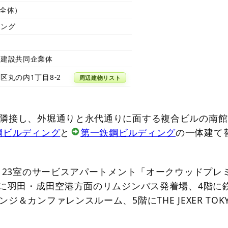
（全体）
ィング
計
組建設共同企業体
区丸の内1丁目8-2
周辺建物リスト
隣接し、外堀通りと永代通りに面する複合ビルの南館
鋼ビルディング
と
第一鉃鋼ビルディング
の一体建て
、123室のサービスアパートメント「オークウッドプレ
階に羽田・成田空港方面のリムジンバス発着場、4階に
ジ＆カンファレンスルーム、5階にTHE JEXER TOK