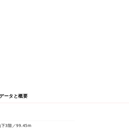
データと概要
下3階／99.45m