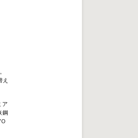
。
替え
ミア
鉃鋼
YO