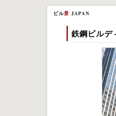
ビル
景
JAPAN
鉄鋼ビルデ