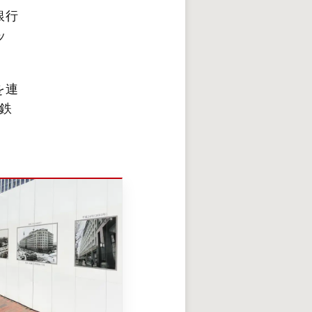
銀行
ッ
を連
鉄