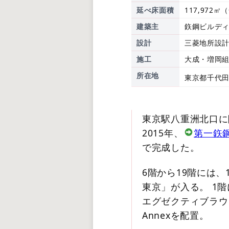
延べ床面積
117,972㎡
建築主
鉃鋼ビルデ
設計
三菱地所設
施工
大成・増岡
所在地
東京都千代田
東京駅八重洲北口に
2015年、
第一鉃
で完成した。
6階から19階には
東京」が入る。 1
エグゼクティブラウン
Annexを配置。