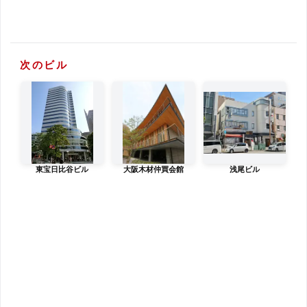
次のビル
東宝日比谷ビル
大阪木材仲買会館
浅尾ビル